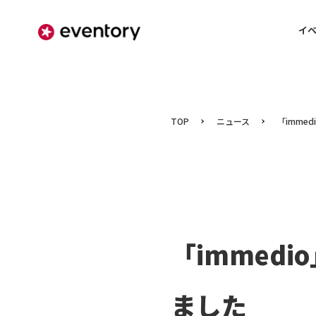
イ
TOP
ニュース
「imme
「immedi
ました