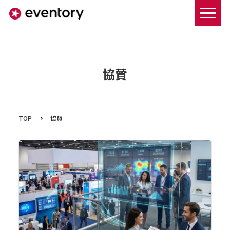
まずは資料ダウンロードする
協賛
TOP
協賛