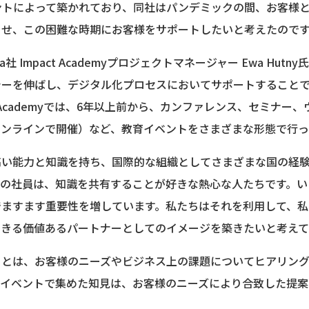
ントによって築かれており、同社はパンデミックの間、お客様
らせ、この困難な時期にお客様をサポートしたいと考えたので
er Polska社 Impact Academyプロジェクトマネージャー Ewa 
シーを伸ばし、デジタル化プロセスにおいてサポートすること
t Academyでは、6年以上前から、カンファレンス、セミナ
オンラインで開催）など、教育イベントをさまざまな形態で行っ
高い能力と知識を持ち、国際的な組織としてさまざまな国の経
社の社員は、知識を共有することが好きな熱心な人たちです。い
でますます重要性を増しています。私たちはそれを利用して、私
できる価値あるパートナーとしてのイメージを築きたいと考えて
ことは、お客様のニーズやビジネス上の課題についてヒアリン
。イベントで集めた知見は、お客様のニーズにより合致した提案