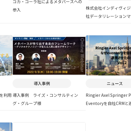
コカ・コーラ社によるメタバースへの
株式会社インディヴィジ
参入
社データリレーションマ
と業務提携
導入事例
ニュース
スを利用
導入事例 ライズ・コンサルティン
Ringier Axel Springe
グ・グループ様
Eventoryを自社CRM
か Vol.2