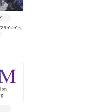
ド
フラインイベ
版