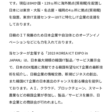
です。現在は84か国・129ヵ所に海外拠点(貿易館)を配置し
日本には東京・大阪・名古屋・福岡の4ヵ所に拠点(貿易館)
を設置、東京IT支援センターはITに特化しIT企業の支援を
しております。
日韓のＩＴ発展のため日本企業や自治体とのオープンイノ
ベーションなどにも力を入れております。
当センターが主催する「2023 KOREA ICT EXPO in
JAPAN」は、日本最大規模の韓国IT製品／サービス展示会
で、日本のDX推進に貢献できる韓国有望なICT企業の最新技
術を紹介し、日韓企業の情報交換、新規ビジネスの創出、
また韓国ICT企業の日本進出のチャンスを創る機会を提供し
ております。ＡＩ、クラウド、ブロックチェーン、スマート
農業などの韓国企業が参加し、製品／サービスを展示、日
本企業との商談会が行われました。