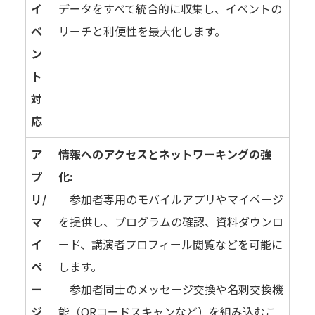
イ
データをすべて統合的に収集し、イベントの
ベ
リーチと利便性を最大化します。
ン
ト
対
応
ア
情報へのアクセスとネットワーキングの強
プ
化:
リ/
参加者専用のモバイルアプリやマイページ
マ
を提供し、プログラムの確認、資料ダウンロ
イ
ード、講演者プロフィール閲覧などを可能に
ペ
します。
ー
参加者同士のメッセージ交換や名刺交換機
ジ
能（QRコードスキャンなど）を組み込むこ