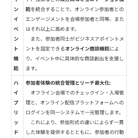
ン
能
を統合することで、オンライン参加者との
イ
エンゲージメントを会場参加者と同等、また
ベ
はそれ以上に高めます。
ン
また、参加者同士がビジネスアポイントメ
ト
ントを設定できる
オンライン商談機能
によ
機
り、イベント中に具体的な商談創出を支援し
能
ます。
ハ
参加者体験の統合管理とリーチ最大化:
イ
オフライン会場でのチェックイン・入場管
ブ
理と、オンライン配信プラットフォームへの
リ
ログインを同一システムで一元管理します。
ッ
これにより、参加形式の違いによらず一貫
ド
した体験を提供するとともに、参加者の行動